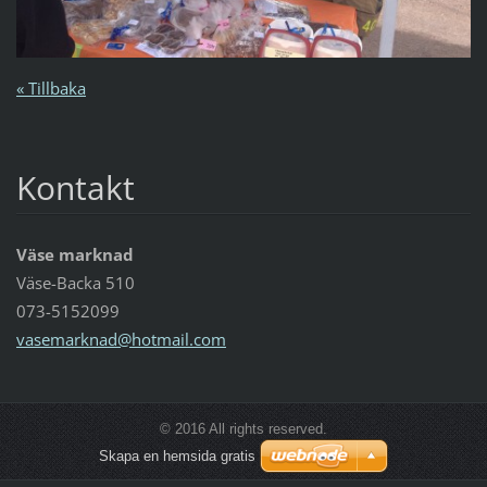
« Tillbaka
Kontakt
Väse marknad
Väse-Backa 510
073-5152099
vasemark
nad@hotm
ail.com
© 2016 All rights reserved.
Skapa en hemsida gratis