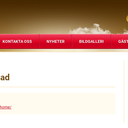
KONTAKTA OSS
NYHETER
BILDGALLERI
GÄS
nad
/home/