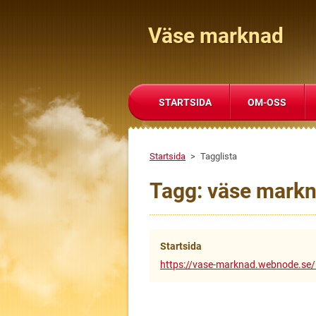
Väse marknad
STARTSIDA
OM-OSS
Startsida
>
Tagglista
Tagg: väse mark
Startsida
https://vase-marknad.webnode.se